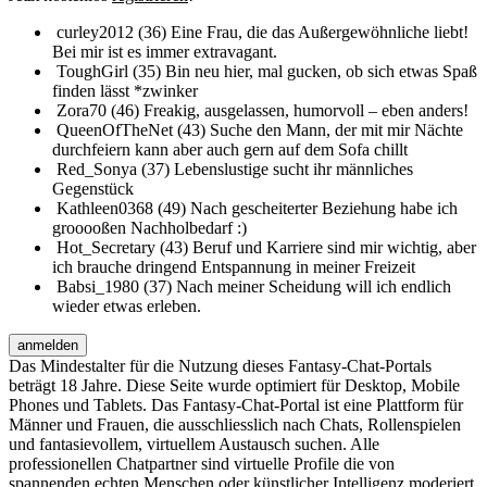
curley2012 (36)
Eine Frau, die das Außergewöhnliche liebt!
Bei mir ist es immer extravagant.
ToughGirl (35)
Bin neu hier, mal gucken, ob sich etwas Spaß
finden lässt *zwinker
Zora70 (46)
Freakig, ausgelassen, humorvoll – eben anders!
QueenOfTheNet (43)
Suche den Mann, der mit mir Nächte
durchfeiern kann aber auch gern auf dem Sofa chillt
Red_Sonya (37)
Lebenslustige sucht ihr männliches
Gegenstück
Kathleen0368 (49)
Nach gescheiterter Beziehung habe ich
grooooßen Nachholbedarf :)
Hot_Secretary (43)
Beruf und Karriere sind mir wichtig, aber
ich brauche dringend Entspannung in meiner Freizeit
Babsi_1980 (37)
Nach meiner Scheidung will ich endlich
wieder etwas erleben.
anmelden
Das Mindestalter für die Nutzung dieses Fantasy-Chat-Portals
beträgt 18 Jahre. Diese Seite wurde optimiert für Desktop, Mobile
Phones und Tablets. Das Fantasy-Chat-Portal ist eine Plattform für
Männer und Frauen, die ausschliesslich nach Chats, Rollenspielen
und fantasievollem, virtuellem Austausch suchen. Alle
professionellen Chatpartner sind virtuelle Profile die von
spannenden echten Menschen oder künstlicher Intelligenz moderiert